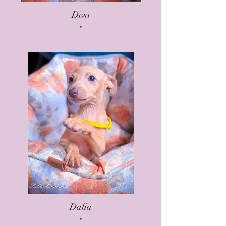
Diva
♀
Dalia
♀