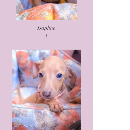
Daphne
♀