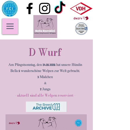
D Wurf
Am Pfingstsonntag, den
24.05.2026
hat unsere Hündin
Bella 5 wunderschöne Welpen zur Welt gebracht.
3 Mädchen
&
2 Jungs
- aktuell sind alle Welpen reserviert -