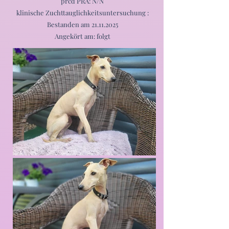
prcd PRA: N/N
klinische Zuchttauglichkeitsuntersuchung :
Bestanden am
21.11.2025
Angekört am: folgt