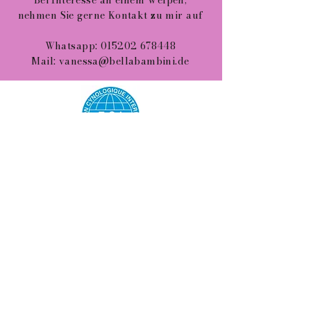
Bei Interesse an einem Welpen,
nehmen Sie gerne Kontakt zu mir auf
Whatsapp:
015202 678448
Mail:
vanessa@bellabambini.de
Datenschutzerklärung