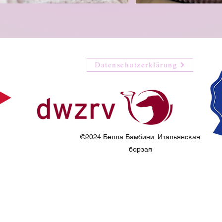
Datenschutzerklärung
©2024 Белла Бамбини. Итальянская
борзая