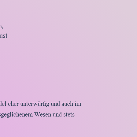
h,
must
udel eher unterwürfig und auch im
usgeglichenem Wesen und stets