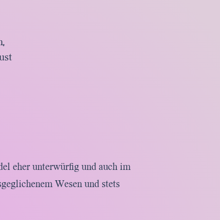
h,
must
udel eher unterwürfig und auch im
usgeglichenem Wesen und stets