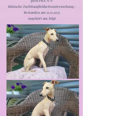
prcd PRA: N/N
klinische Zuchttauglichkeitsuntersuchung :
Bestanden am
21.11.2025
Angekört am: folgt