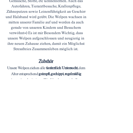
Geräusche, Stoffe, etc kennenlernen. Auch das
Autofahren, Tierarztbesuche, Krallenpflege,
Zähneputzen sowie Leinenführigkeit an Geschirr
und Halsband wird geübt. Die Welpen wachsen in
mitten unserer Familie auf und werden da auch
gerade von unseren Kindern und Besuchern
verwöhnt=) Es ist mir Besonders Wichtig, dass
unsere Welpen aufgeschlossen und neugierig in
ihre neuen Zuhause ziehen, damit ein Möglichst
Stressfreies Zusammenleben möglich ist.
Zubehör
Unsere Welpen ziehen alle
tierärztlich Untersucht
, dem
Alter entsprechend
geimpft, gechippt, regelmäßig
entwurmt
und mit einem Wurfabnahmeprotokoll vom
Zuchtwart des DWZRV (Deutscher Windhundzucht-
und Rennverband e.V.), einer
Ahnentafel des DWZRV /
VDH / FCI
sowie Kaufvertrag in ihr neues Zuhause.
Als Zubehör zum Welpen gibt es sehr hochwertiges
Trockenfutter , Leckerlies sowie Nassfutter von
Reico
für
die Erste Zeit,
Windhundhalsband und Leine von
Xpressyourselfleather handgemacht
(hält ein