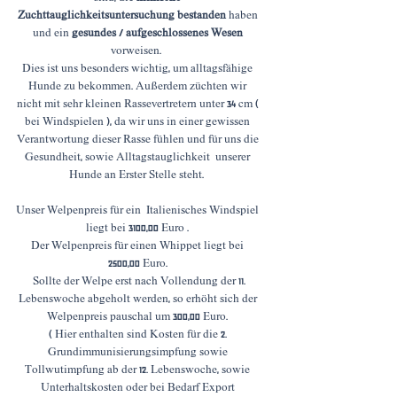
Zuchttauglichkeitsuntersuchung bestanden
haben
und ein
gesundes / aufgeschlossenes Wesen
vorweisen.
Dies ist uns besonders wichtig, um alltagsfähige
Hunde zu bekommen. Außerdem züchten wir
nicht mit sehr kleinen Rassevertretern unter 34 cm (
bei Windspielen ), da wir uns in einer gewissen
Verantwortung dieser Rasse fühlen und für uns die
Gesundheit, sowie Alltagstauglichkeit unserer
Hunde an Erster Stelle steht.
Unser Welpenpreis für ein Italienisches Windspiel
liegt bei 3100,00
Euro .
Der Welpenpreis für einen Whippet liegt bei
2500,00 Euro.
Sollte der Welpe erst nach Vollendung der 11.
Lebenswoche abgeholt werden, so erhöht sich der
Welpenpreis pauschal um 300,00 Euro.
( Hier enthalten sind Kosten für die 2.
Grundimmunisierungsimpfung sowie
Tollwutimpfung ab der 12. Lebenswoche, sowie
Unterhaltskosten oder bei Bedarf Export