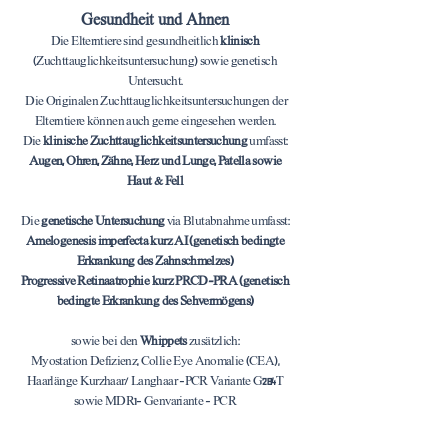
Gesundheit und Ahnen
Die Elterntiere sind gesundheitlich
klinisch
(Zuchttauglichkeitsuntersuchung) sowie genetisch
Untersucht.
Die Originalen Zuchttauglichkeitsuntersuchungen der
Elterntiere können auch gerne eingesehen werden.
Die
klinische Zuchttauglichkeitsuntersuchung
umfasst:
Augen, Ohren, Zähne, Herz und Lunge, Patella sowie
Haut & Fell
Die
genetische Untersuchung
via Blutabnahme umfasst:
Amelogenesis imperfecta kurz AI (genetisch bedingte
Erkrankung des Zahnschmelzes)
Progressive Retinaatrophie kurz PRCD-PRA (genetisch
bedingte Erkrankung des Sehvermögens)
sowie bei den
Whippets
zusätzlich:
Myostation Defizienz, Collie Eye Anomalie (CEA),
Haarlänge Kurzhaar/ Langhaar -PCR Variante G284T
sowie MDR1- Genvariante - PCR