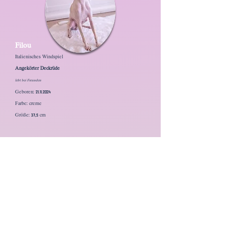
Filou
Italienisches Windspiel
Angekörter Deckrüde
lebt bei Freunden
Geboren:
21.11.2024
Farbe: creme
Größe: 37,5 cm