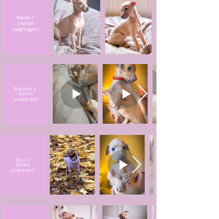
Bueno ♂
( bereits
ausgezogen )
Blackpink ♀
(bereits
ausgezogen)
Bijou ♀
(bereits
ausgezogen)