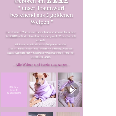
​Geboren am
02.09.2025
​" unser Traumwurf
bestehend aus 5 goldenen
Welpen "
Hier ist unser B-Wurf unserer Hündin Laura und unserem Rüden Duke
​Am
02.09.2025
erblickten 5 wunderschöne und gesunde Welpen das Licht
der Welt.
Wir freuen uns sehr hier unsere Welpen vorzustellen
Dies ist für mich eine absolut Traumhafte Verpaarung zweier sehr
eleganter, erfolgreicher, typvoller und vor allem gesunder Hunde mit
großartigen Linien.
- Alle Welpen sind bereits ausgezogen -
Bailey ♂
(bereits
ausgezogen)