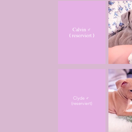
Calvin ♂
( reserviert )
Clyde ♂
(reserviert)