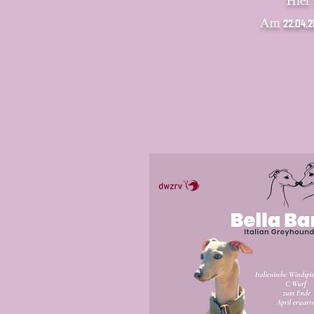
Hier
​Am 22.04.