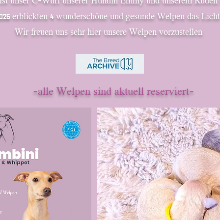
 ist unser C-Wurf unserer Hündin Emmy und unserem Rüden
2026 erblickten 4 wunderschöne und gesunde Welpen das Licht
Wir freuen uns sehr hier unsere Welpen vorzustellen
-alle Welpen sind aktuell reserviert-