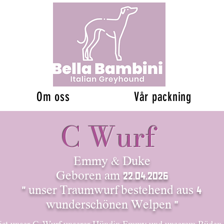
Om oss
Vår packning
C Wurf
Emmy & Duke
​Geboren am 22.04.2026
​" unser Traumwurf bestehend aus 4
wunderschönen Welpen "