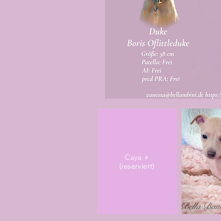
Caya ♀
(reserviert)