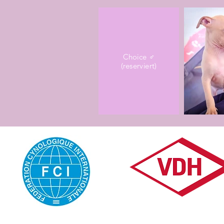
Choice ♂
(reserviert)