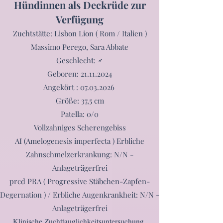
Hündinnen als Deckrüde zur
Verfügung
Zuchtstätte: Lisbon Lion ( Rom / Italien )
Massimo Perego, Sara Abbate
Geschlecht: ♂
Geboren:
21.11.2024
Angekört :
07.03.2026
Größe: 37,5 cm
Patella: 0/0
Vollzahniges Scherengebiss
AI (Amelogenesis imperfecta ) Erbliche
Zahnschmelzerkrankung: N/N -
Anlageträgerfrei
prcd PRA ( Progressive Stäbchen-Zapfen-
Degernation ) / Erbliche Augenkrankheit: N/N -
Anlageträgerfrei
Klinische Zuchttauglichkeitsuntersuchung ,