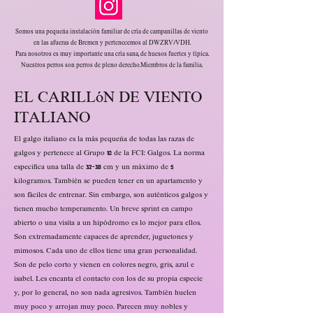
Somos una pequeña instalación familiar de cría de campanillas de viento
en las afueras de Bremen y pertenecemos al DWZRV/VDH.
Para nosotros es muy importante una cría sana, de huesos fuertes y típica.
Nuestros perros son perros de pleno derecho.
Miembros de la familia.
EL CARILLÓN DE VIENTO
ITALIANO
El galgo italiano es la más pequeña de todas las razas de
galgos y pertenece al Grupo 10 de la FCI: Galgos. La norma
especifica una talla de 32-38 cm y un máximo de 5
kilogramos. También se pueden tener en un apartamento y
son fáciles de entrenar. Sin embargo, son auténticos galgos y
tienen mucho temperamento. Un breve sprint en campo
abierto o una visita a un hipódromo es lo mejor para ellos.
Son extremadamente capaces de aprender, juguetones y
mimosos. Cada uno de ellos tiene una gran personalidad.
Son de pelo corto y vienen en colores negro, gris, azul e
isabel. Les encanta el contacto con los de su propia especie
y, por lo general, no son nada agresivos. También huelen
muy poco y arrojan muy poco. Parecen muy nobles y