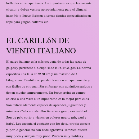
brillantes en su apariencia. Lo importante es que les encanta
el calor y deben vestirse apropiadamente para el clima si
hace frío o llueve. Existen diversas tiendas especializadas en
ropa para galgos, collares, etc.
EL CARILLÓN DE
VIENTO ITALIANO
El galgo italiano es la más pequeña de todas las razas de
galgos y pertenece al Grupo 10 de la FCI: Galgos. La norma
especifica una talla de 32-38 cm y un máximo de 5
kilogramos. También se pueden tener en un apartamento y
son fáciles de entrenar. Sin embargo, son auténticos galgos y
tienen mucho temperamento. Un breve sprint en campo
abierto o una visita a un hipódromo es lo mejor para ellos.
Son extremadamente capaces de aprender, juguetones y
mimosos. Cada uno de ellos tiene una gran personalidad.
Son de pelo corto y vienen en colores negro, gris, azul e
isabel. Les encanta el contacto con los de su propia especie
y, por lo general, no son nada agresivos. También huelen
muy poco y arrojan muy poco. Parecen muy nobles y