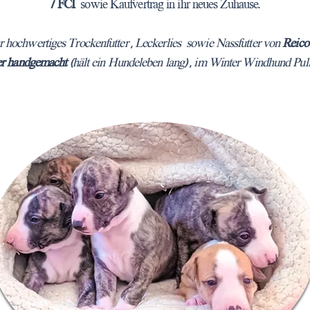
/ FCI
sowie Kaufvertrag in ihr neues Zuhause.
 hochwertiges Trockenfutter , Leckerlies sowie Nassfutter von
Reic
her handgemacht
(hält ein Hundeleben lang) , im Winter Windhund Pul