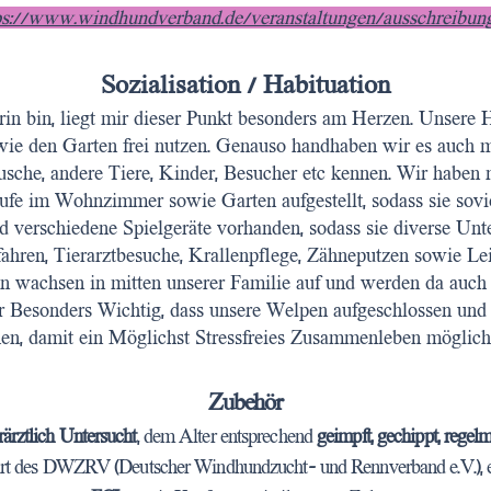
ps://www.windhundverband.de/veranstaltungen/ausschreibun
Sozialisation / Habituation
rin bin, liegt mir dieser Punkt besonders am Herzen. Unsere 
e den Garten frei nutzen. Genauso handhaben wir es auch m
usche, andere Tiere, Kinder, Besucher etc kennen. Wir hab
fe im Wohnzimmer sowie Garten aufgestellt, sodass sie sovi
 verschiedene Spielgeräte vorhanden, sodass sie diverse Unte
ahren, Tierarztbesuche, Krallenpflege, Zähneputzen sowie Lei
n wachsen in mitten unserer Familie auf und werden da auch
r Besonders Wichtig, dass unsere Welpen aufgeschlossen und 
hen, damit ein Möglichst Stressfreies Zusammenleben möglich 
Zubehör
erärztlich Untersucht
, dem Alter entsprechend
geimpft, gechippt, rege
t des DWZRV (Deutscher Windhundzucht- und Rennverband e.V.), 