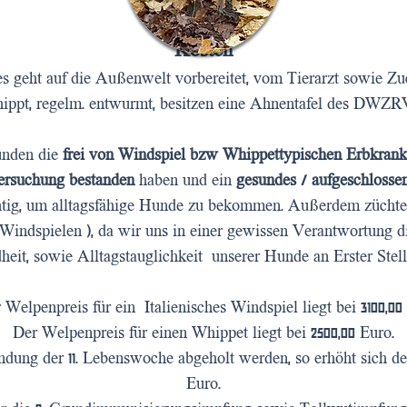
Kosten
es geht auf die Außenwelt vorbereitet, vom Tierarzt sowie Zu
chippt, regelm. entwurmt, besitzen eine Ahnentafel des DW
unden die
frei von Windspiel bzw Whippettypischen Erbkran
tersuchung bestanden
haben und ein
gesundes / aufgeschloss
htig, um alltagsfähige Hunde zu bekommen. Außerdem züchten
 Windspielen ), da wir uns in einer gewissen Verantwortung d
eit, sowie Alltagstauglichkeit unserer Hunde an Erster Stell
 Welpenpreis für ein Italienisches Windspiel liegt bei 3100,00
Der Welpenpreis für einen Whippet liegt bei 2500,00 Euro.
ndung der 11. Lebenswoche abgeholt werden, so erhöht sich d
Euro.