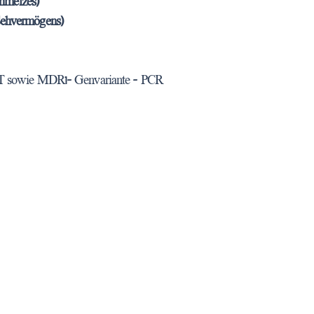
hmelzes)
Sehvermögens)
84T sowie MDR1- Genvariante - PCR